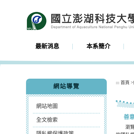
跳
到
主
要
內
容
區
最新消息
本系簡介
塊
:::
:::
首頁
>
網站導覽
網站地圖
善
全文檢索
瀏
隱私權保護政策