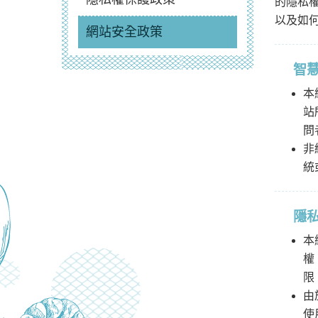
的隱私
以及如
網站安全政策
智
本
站
問
非
統
隱
本
權
限
由
使