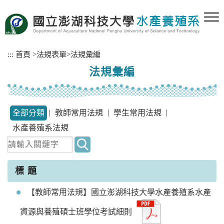
跳
到
主
要
內
:::
首頁
>
法規表單
>
法規彙編
容
法規彙編
區
塊
|
|
|
全部分類
教師常用法規
學生常用法規
水產養殖系法規
關
鍵
字
標 題
搜
【教師常用法規】國立澎湖科技大學水產養殖系水產
尋
資源與養殖碩士班學位考試細則