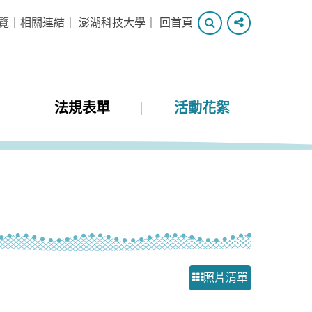
搜
分
覽
｜
相關連結
｜
澎湖科技大學
｜
回首頁
尋
享
法規表單
活動花絮
照片清單