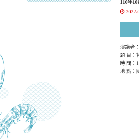
110年
2022-
演講者
題 目
時 間：11
地 點：