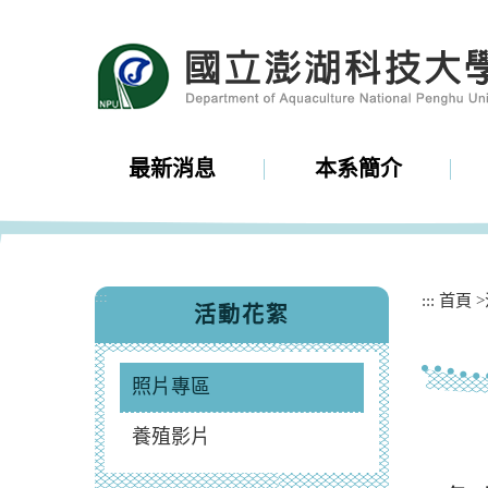
跳
到
主
要
內
容
區
最新消息
本系簡介
塊
:::
:::
首頁
>
活動花絮
照片專區
養殖影片