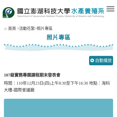
跳
到
主
要
內
:::
首頁
>
活動花絮
>
照片專區
容
照片專區
區
塊
自動播放
107級實務專題課程期末發表會
時間：110年12月23日(四)上午8:30至下午16:30 地點：海科
大樓-國際會議廳